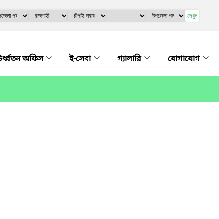
দেখুন
র্ধ্বতন অফিস
ই-সেবা
গ্যালারি
যোগাযোগ