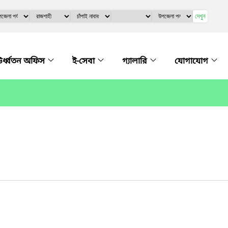
দেখুন
র্ধ্বতন অফিস
ই-সেবা
গ্যালারি
যোগাযোগ