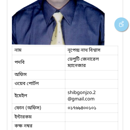
নাম
নৃপেন্দ্র নাথ বিশ্বাস
ডেপুটি জেনারেল
পদবি
ম্যানেজার
অফিস
ওয়েব পোর্টল
shibgonjzo.2
ইমেইল
@gmail.com
ফোন (অফিস)
০১৭৬৯৪০০১০১
ইন্টারকম
কক্ষ নম্বর