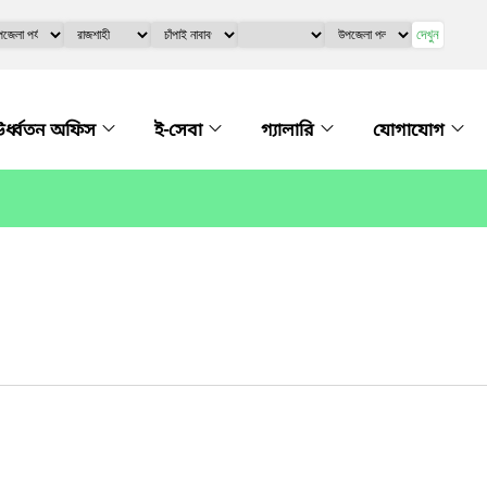
দেখুন
র্ধ্বতন অফিস
ই-সেবা
গ্যালারি
যোগাযোগ