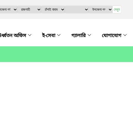
দেখুন
র্ধ্বতন অফিস
ই-সেবা
গ্যালারি
যোগাযোগ